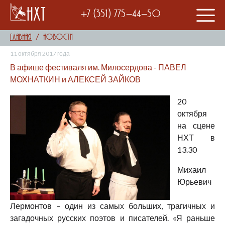
НХТ
+7 (351) 775-44-50
Главная
Новости
11 октября 2017 года
В афише фестиваля им. Милосердова - ПАВЕЛ
МОХНАТКИН и АЛЕКСЕЙ ЗАЙКОВ
20
октября
на сцене
НХТ в
13.30
Михаил
Юрьевич
Лермонтов – один из самых больших, трагичных и
загадочных русских поэтов и писателей. «Я раньше