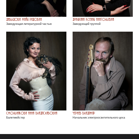
Давыдова Майя Ридовна
Дунякина Ксения Анатольевна
Заведующая литературной частью
Заведующий труппой
Смольникова Анна Владиславовна
Чернев Владимир
Балетмейстер
Начальник электроосветительного цеха