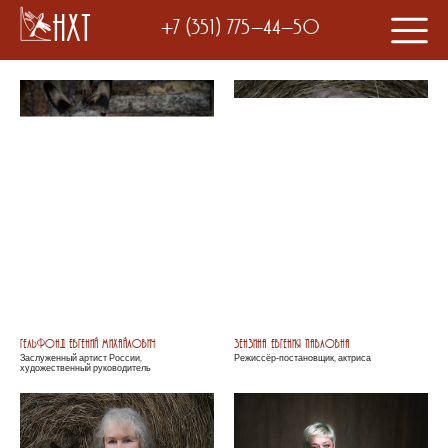
НХТ
+7 (351) 775-44-50
Гельфонд Евгений Михайлович
Зензина Евгения Павловна
Заслуженный артист России,
Режиссёр-постановщик, актриса
художественный руководитель