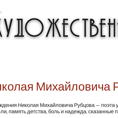
а
удожественн
иколая Михайловича 
рождения Николая Михайловича Рубцова — поэта
емли, память детства, боль и надежда, сказанные