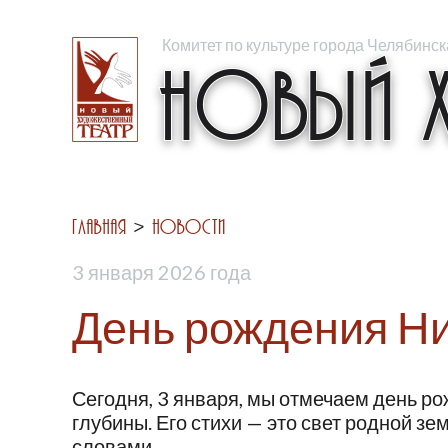
Комитет по культуре города Челябинск
Новый Х
Главная
Новости
3 января 2026 года
День рождения Н
Сегодня, 3 января, мы отмечаем день 
глубины. Его стихи — это свет родной з
словами...