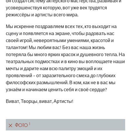
он создал систему актёрского мастерства, развивая и
усовершенствуя которую, вот уже век трудятся
режиссёры и артисты всего мира.
Мы искренне поздравляем всех тех, кто выходит на
сцену и появляется на экране, чтобы радовать нас
своей игрой, невероятными умениями, красотой и
талантом! Мы любим вас! Без вас наша жизнь
потеряла бы много ярких красок и душевного тепла. На
театральных подмостках и в кино вы воплощаете наши
мечты и дарите нам всю палитру эмоций и их
проявлений – от заразительного смеха до глубоких
философских размышлений. В ком, как не в вас мы
узнаём и начинаем ценить себя и своё сердце?
Виват, Творцы, виват, Артисты!
1
Фото