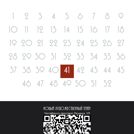
1
2
3
4
5
6
7
8
9
10
11
12
13
14
15
16
17
18
19
20
21
22
23
24
25
26
27
28
29
30
31
32
33
34
35
36
37
38
39
40
41
42
43
44
45
46
47
48
49
50
51
52
Новый Художественный театр
Челябинск, проспект Ленина, 19